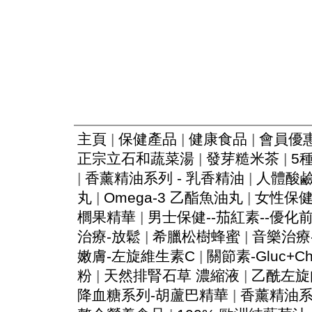
主頁
|
保健產品
|
健康食品
|
會員優
正宗立石和蔬菜湯
|
發芽糙米茶
|
5
|
香薰精油系列 - 乳香精油
|
人體酸
丸
|
Omega-3 乙酯魚油丸
|
女性保健
櫚果精華
|
男士保健--茄紅素--優化
治療-放鬆
|
希臘松樹蜂蜜
|
音樂治療
嫩膚-左旋維生素C
|
關節素-Gluc+C
粉
|
天然排腎石草 濃縮液
|
乙酰左旋
降血糖系列-胡蘆巴精華
|
香薰精油系