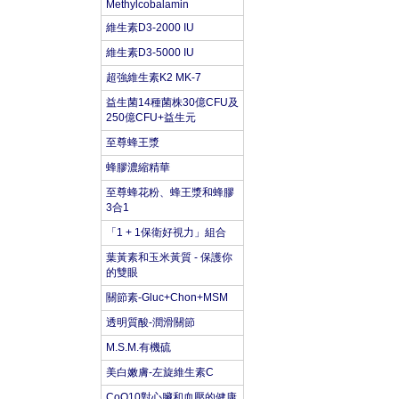
Methylcobalamin
維生素D3-2000 IU
維生素D3-5000 IU
超強維生素K2 MK-7
益生菌14種菌株30億CFU及
250億CFU+益生元
至尊蜂王漿
蜂膠濃縮精華
至尊蜂花粉、蜂王漿和蜂膠
3合1
「1 + 1保衛好視力」組合
葉黃素和玉米黃質 - 保護你
的雙眼
關節素-Gluc+Chon+MSM
透明質酸-潤滑關節
M.S.M.有機硫
美白嫩膚-左旋維生素C
CoQ10對心臟和血壓的健康