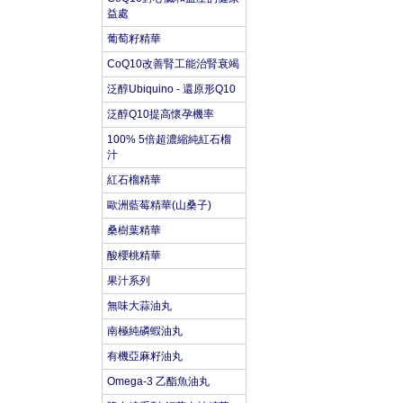
益處
葡萄籽精華
CoQ10改善腎工能治腎衰竭
泛醇Ubiquino - 還原形Q10
泛醇Q10提高懷孕機率
100% 5倍超濃縮純紅石榴
汁
紅石榴精華
歐洲藍莓精華(山桑子)
桑樹葉精華
酸櫻桃精華
果汁系列
無味大蒜油丸
南極純磷蝦油丸
有機亞麻籽油丸
Omega-3 乙酯魚油丸