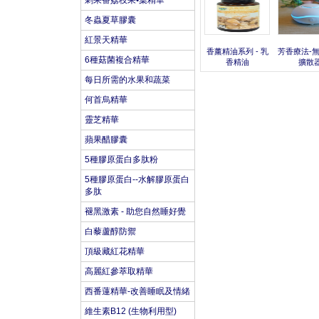
刺果番荔枝果•葉精華
冬蟲夏草膠囊
紅景天精華
香薰精油系列 - 乳
芳香療法-
6種菇菌複合精華
香精油
擴散
每日所需的水果和蔬菜
何首烏精華
靈芝精華
蘋果醋膠囊
5種膠原蛋白多肽粉
5種膠原蛋白--水解膠原蛋白
多肽
褪黑激素 - 助您自然睡好覺
白藜蘆醇防禦
頂級藏紅花精華
高麗紅參萃取精華
西番蓮精華-改善睡眠及情緒
維生素B12 (生物利用型)