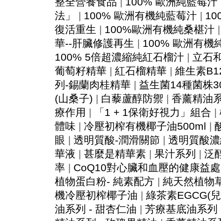
整全營養食品
|
100% 歐洲純藍莓汁
法」
|
100% 歐洲有機純藍莓汁
|
1
復活重生
|
100%歐洲有機純桑椹汁
華--肝臟修護再生
|
100% 歐洲有
100% 5倍超濃縮純紅石榴汁
|
立石
葡萄籽精華
|
紅石榴精華
|
維生素B12
列-錫蘭肉桂精華
|
益生菌14種菌株3
(山桑子)
|
白藜蘆醇防禦
|
香薰精油系
療作用
|
「1 + 1保衛好視力」組合
|
體味
|
冷壓初榨有機椰子油500ml
|
眼
|
透明質酸-潤滑關節
|
透明質酸
華液
|
甚麼是精華素
|
果汁系列
|
泛醇
率
|
CoQ10對心臟和血壓的健康益
植物蛋白粉- 純素配方
|
純天然植物
機冷壓初榨椰子油
|
綠茶素EGCG(
油系列 - 甜杏仁油
|
芳療基底油系列 