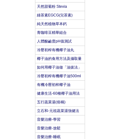
天然甜菊粉 Stevia
綠茶素EGCG(兒茶素)
純天然植物草本鈣
青咖啡豆精華組合
人體酸鹼度pH值測試
冷壓初榨有機椰子油丸
椰子油的食用方法及攝取量
如何用椰子油做「油拔法」
冷壓初榨有機椰子油500ml
有機冷壓初榨椰子油
健康生活-60種椰子油用法
五行蔬菜湯(俗稱)
立石和-元祖蔬菜湯強健法
音樂治療-學習
音樂治療-放鬆
音樂治療-睡眠