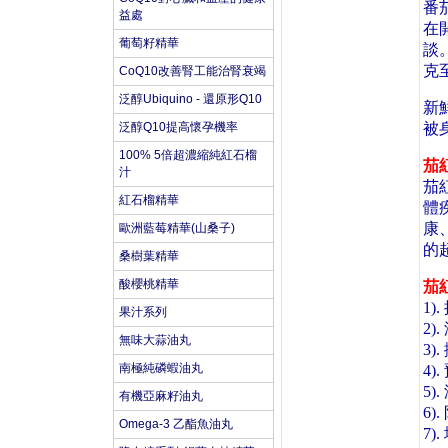
番
益處
在
葡萄籽精華
談
克
CoQ10改善腎工能治腎衰竭
泛醇Ubiquino - 還原形Q10
新
泛醇Q10提高懷孕機率
被
100% 5倍超濃縮純紅石榴
茄
汁
茄
紅石榴精華
體
康
歐洲藍莓精華(山桑子)
的
桑樹葉精華
酸櫻桃精華
茄
1
果汁系列
2
無味大蒜油丸
3
南極純磷蝦油丸
4)
5)
有機亞麻籽油丸
6)
Omega-3 乙酯魚油丸
7)