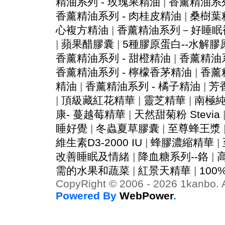
精油系列 - 玫瑰果精油
|
香薰精油系列
香薰精油系列 - 肉桂皮精油
|
桑樹葉
心複方精油
|
香薰精油系列－好睡眠
|
蘋果醋膠囊
|
5種膠原蛋白--水解
香薰精油系列 - 甜橙精油
|
香薰精油系
香薰精油系列 - 檸檬香茅精油
|
香薰
精油
|
香薰精油系列 - 橘子精油
|
芳
|
頂級藏紅花精華
|
靈芝精華
|
南極
康- 蔓越莓精華
|
天然甜菊粉 Stevia
睡好覺
|
冬蟲夏草膠囊
|
至尊蜂王漿
維生素D3-2000 IU
|
蜂膠濃縮精華
|
改善睡眠及情緒
|
降血糖系列--鉻
|
需的水果和蔬菜
|
紅景天精華
|
10
CopyRight © 2006 -
2026 1kanbo. A
Powered By
WebPower
.